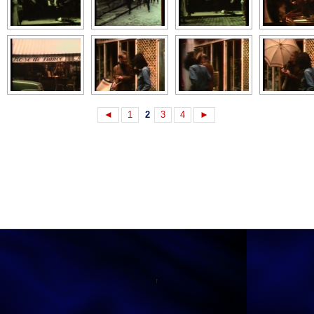
◄
1
2
3
4
►
↑