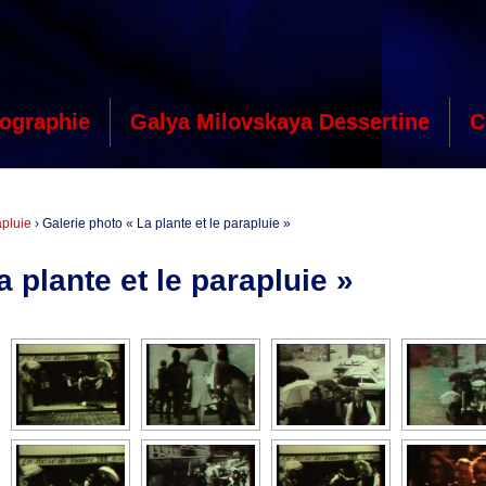
ographie
Galya Milovskaya Dessertine
C
apluie
›
Galerie photo « La plante et le parapluie »
 plante et le parapluie »