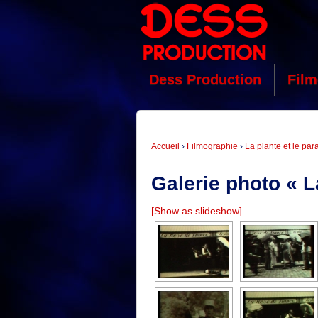
Dess Production
Film
Accueil
›
Filmographie
›
La plante et le par
Galerie photo « La
[Show as slideshow]