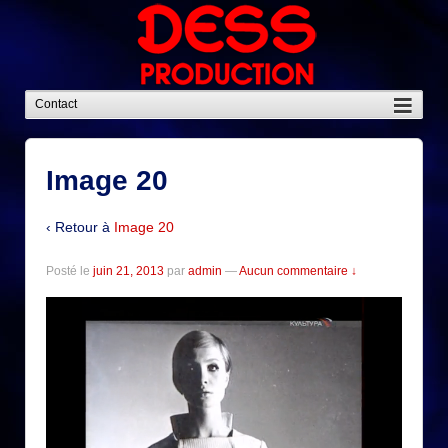
Image 20
‹ Retour à
Image 20
Posté le
juin 21, 2013
par
admin
—
Aucun commentaire ↓