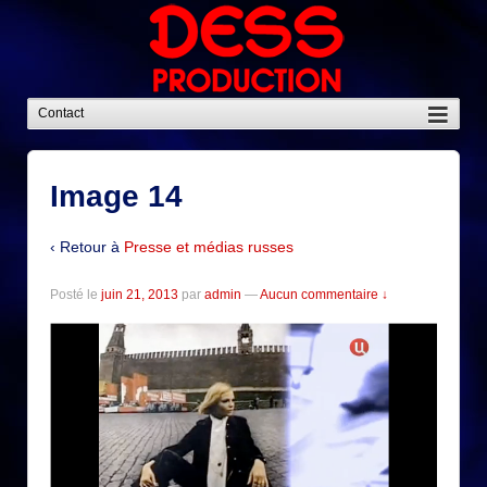
Image 14
‹ Retour à
Presse et médias russes
Posté le
juin 21, 2013
par
admin
—
Aucun commentaire ↓