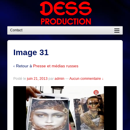
Image 31
‹ Retour à
Presse et médias russes
Posté le
juin 21, 2013
par
admin
—
Aucun commentaire ↓