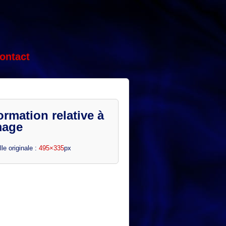
ontact
ormation relative à
mage
lle originale :
495×335
px