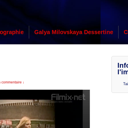
ographie
Galya Milovskaya Dessertine
C
Inf
l'i
 commentaire ↓
Tai