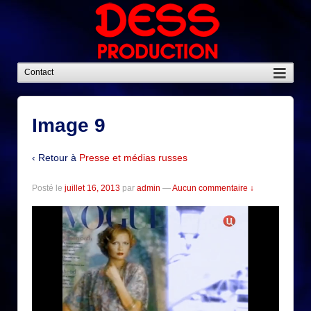
Image 9
‹ Retour à
Presse et médias russes
Posté le
juillet 16, 2013
par
admin
—
Aucun commentaire ↓