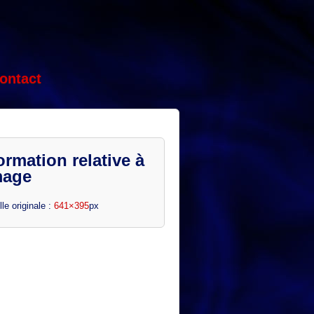
ontact
ormation relative à
mage
lle originale :
641×395
px