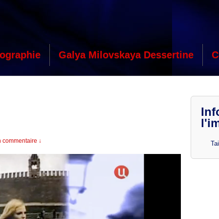
ographie
Galya Milovskaya Dessertine
C
Inf
l'i
 commentaire ↓
Tai