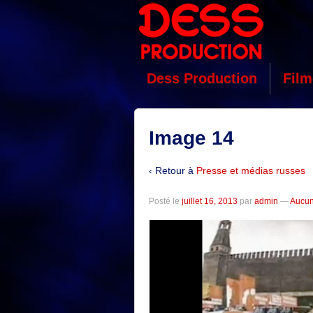
Dess Production
Film
Image 14
‹ Retour à
Presse et médias russes
Posté le
juillet 16, 2013
par
admin
—
Aucun