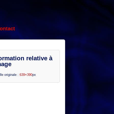
ontact
ormation relative à
mage
lle originale :
639×390
px