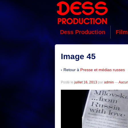
Dess Production
Film
Image 45
‹ Retour à
Presse et médias russes
Posté le
juillet 16, 2013
par
admin
—
Aucun