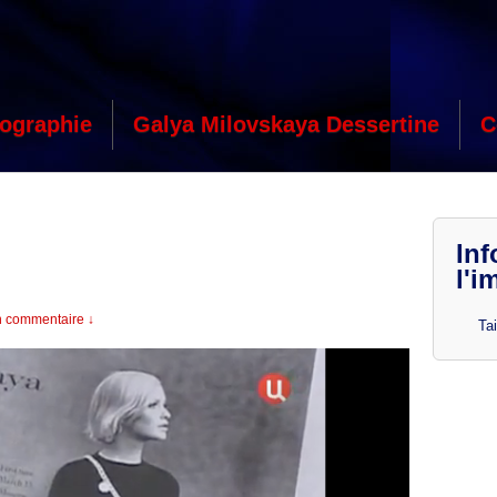
ographie
Galya Milovskaya Dessertine
C
Inf
l'i
 commentaire ↓
Tai